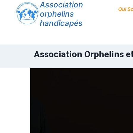
Association
Qui S
orphelins
handicapés
Association Orphelins et