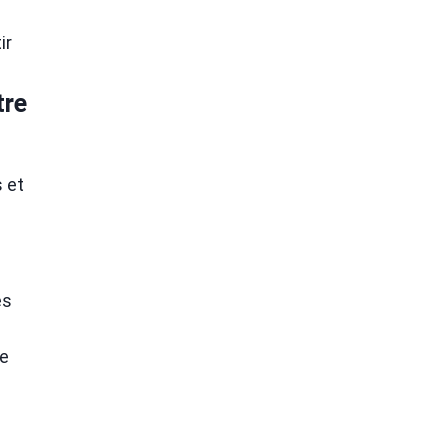
ir
tre
 et
és
re