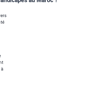
 handicapés au Maroc ?
vers
nté
e
nt
 à