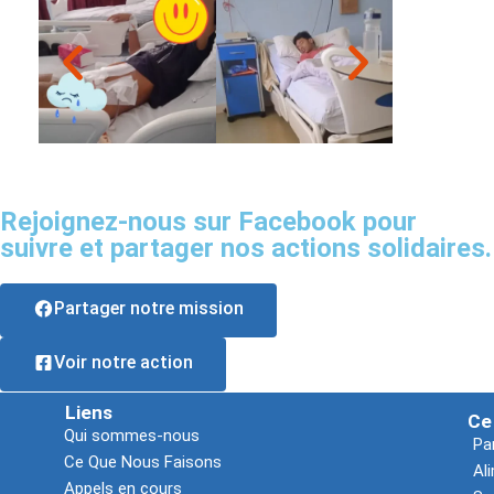
Rejoignez-nous sur Facebook pour
suivre et partager nos actions solidaires.
Partager notre mission
Voir notre action
Liens
Ce
Qui sommes-nous
Pa
Ce Que Nous Faisons
Al
Appels en cours